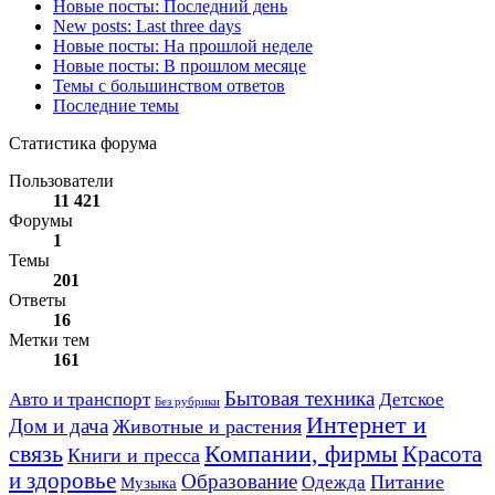
Новые посты: Последний день
New posts: Last three days
Новые посты: На прошлой неделе
Новые посты: В прошлом месяце
Темы с большинством ответов
Последние темы
Статистика форума
Пользователи
11 421
Форумы
1
Темы
201
Ответы
16
Метки тем
161
Авто и транспорт
Бытовая техника
Детское
Без рубрики
Интернет и
Дом и дача
Животные и растения
связь
Компании, фирмы
Красота
Книги и пресса
и здоровье
Образование
Питание
Одежда
Музыка