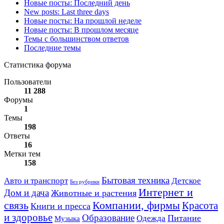
Новые посты: Последний день
New posts: Last three days
Новые посты: На прошлой неделе
Новые посты: В прошлом месяце
Темы с большинством ответов
Последние темы
Статистика форума
Пользователи
11 288
Форумы
1
Темы
198
Ответы
16
Метки тем
158
Авто и транспорт
Бытовая техника
Детское
Без рубрики
Интернет и
Дом и дача
Животные и растения
связь
Компании, фирмы
Красота
Книги и пресса
и здоровье
Образование
Питание
Одежда
Музыка