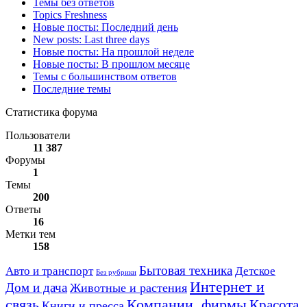
Темы без ответов
Topics Freshness
Новые посты: Последний день
New posts: Last three days
Новые посты: На прошлой неделе
Новые посты: В прошлом месяце
Темы с большинством ответов
Последние темы
Статистика форума
Пользователи
11 387
Форумы
1
Темы
200
Ответы
16
Метки тем
158
Авто и транспорт
Бытовая техника
Детское
Без рубрики
Интернет и
Дом и дача
Животные и растения
связь
Компании, фирмы
Красота
Книги и пресса