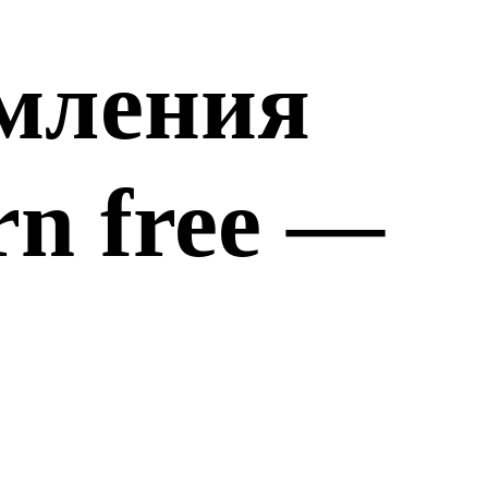
мления
n free —