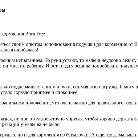
 кормления Born Free
ться своим опытом использования подушки для кормления от Bor
ак же я ошибалась!
тоящим испытанием. То руки устают, то малыш неудобно лежит, 
ни мне, ни ребенку. И вот тогда я решила попробовать подушку 
ально поддерживает спину и руки, снимая всю нагрузку. Я могу 
 стало гораздо приятнее и спокойнее.
правильном положении, что очень важно для правильного захват
гкая, но при этом достаточно упругая, чтобы хорошо держать фо
 реакций у малыша не было.
грудью, но и для кормления из бутылочки. А еще, когда малыш по