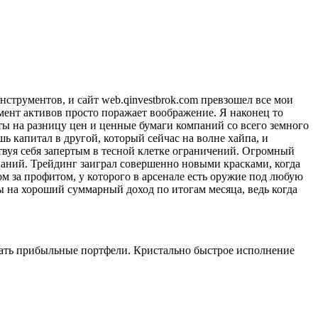
нструментов, и сайт web.qinvestbrok.com превзошел все мои
мент активов просто поражает воображение. Я наконец то
ы на разницу цен и ценные бумаги компаний со всего земного
ь капитал в другой, который сейчас на волне хайпа, и
ствуя себя запертым в тесной клетке ограничений. Огромный
ваний. Трейдинг заиграл совершенно новыми красками, когда
м за профитом, у которого в арсенале есть оружие под любую
 на хороший суммарный доход по итогам месяца, ведь когда
рать прибыльные портфели. Кристально быстрое исполнение