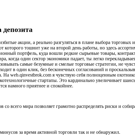
 депозита
избитые акции, а реально разгуляться в плане выбора торговых и
 которого тошнит уже на второй день работы, но здесь ассорти
онный портфель, куда вошли редкие сырьевые товары, контракт
а, когда один сектор экономики падает, ты легко перекладываеш
изовывать самые безумные и смелые торговые стратегии, не чув
ходит в один клик, без бесконечных согласований и проскальзы
. На web.qinvestbrok.com я чувствую себя полноценным охотнико
окотехнологичные стартапы. Это кардинально увеличивает шансы
ится намного приятнее и спокойнее.
 со всего мира позволяет грамотно распределять риски и соби
минусов за время активной торговли так и не обнаружил.