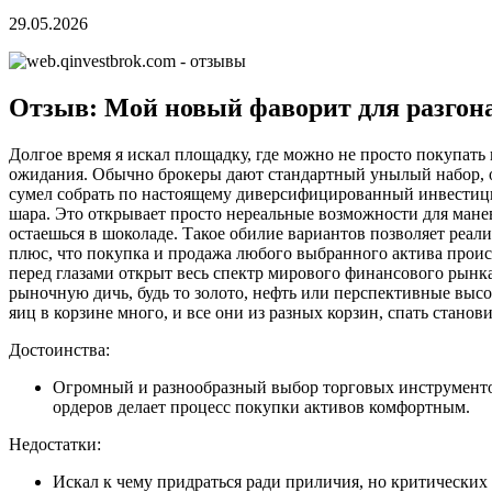
29.05.2026
Отзыв: Мой новый фаворит для разгона
Долгое время я искал площадку, где можно не просто покупать 
ожидания. Обычно брокеры дают стандартный унылый набор, от
сумел собрать по настоящему диверсифицированный инвестици
шара. Это открывает просто нереальные возможности для маневр
остаешься в шоколаде. Такое обилие вариантов позволяет реал
плюс, что покупка и продажа любого выбранного актива проис
перед глазами открыт весь спектр мирового финансового рынка
рыночную дичь, будь то золото, нефть или перспективные выс
яиц в корзине много, и все они из разных корзин, спать станов
Достоинства:
Огромный и разнообразный выбор торговых инструментов
ордеров делает процесс покупки активов комфортным.
Недостатки:
Искал к чему придраться ради приличия, но критических 