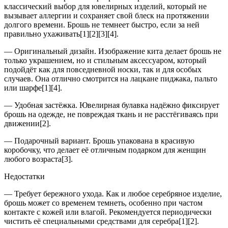
классический выбор для ювелирных изделий, который не
вызывает аллергии и сохраняет свой блеск на протяжении
долгого времени. Брошь не темнеет быстро, если за ней
правильно ухаживать[1][2][3][4].
— Оригинальный дизайн. Изображение кита делает брошь не
только украшением, но и стильным аксессуаром, который
подойдёт как для повседневной носки, так и для особых
случаев. Она отлично смотрится на лацкане пиджака, пальто
или шарфе[1][4].
— Удобная застёжка. Ювелирная булавка надёжно фиксирует
брошь на одежде, не повреждая ткань и не расстёгиваясь при
движении[2].
— Подарочный вариант. Брошь упакована в красивую
коробочку, что делает её отличным подарком для женщин
любого возраста[3].
Недостатки
— Требует бережного ухода. Как и любое серебряное изделие,
брошь может со временем темнеть, особенно при частом
контакте с кожей или влагой. Рекомендуется периодически
чистить её специальными средствами для серебра[1][2].