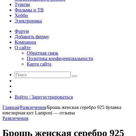
Туризм
Фильмы и ТВ
Хобби
Электроника
Форум
Добавить фирму
Компании
О сайте
Обратная связь
Политика конфиденциальности
Карта сайта
Поиск
Switch
skin
Sidebar
Случайная
статья
Войти / Зарегистрироваться
Главная
/
Развлечения
/
Брошь женская серебро 925 булавка
ювелирная кит Lamponi — отзывы
Развлечения
Брошь женская серебро 925