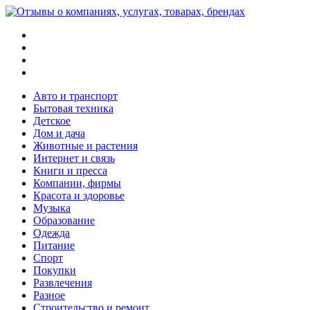
Меню
Поиск
Switch
skin
Войти
Авто и транспорт
Бытовая техника
Детское
Дом и дача
Животные и растения
Интернет и связь
Книги и пресса
Компании, фирмы
Красота и здоровье
Музыка
Образование
Одежда
Питание
Спорт
Покупки
Развлечения
Разное
Строительство и ремонт