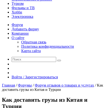
Туризм
Фильмы и ТВ
Хобби
Электроника
Форум
Добавить фирму
Компании
О сайте
Обратная связь
Политика конфиденциальности
Карта сайта
Поиск
Switch
skin
Sidebar
Случайная
статья
Войти / Зарегистрироваться
Главная
/
Форумы
/
Форум отзывов о товарах и услугах
/
Как
доставить грузы из Китая и Турции
Как доставить грузы из Китая и
Турции