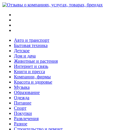
Меню
Поиск
Switch
skin
Войти
Авто и транспорт
Бытовая техника
Детское
Дом и дача
Животные и растения
Интернет и связь
Книги и пресса
Компании, фирмы
Красота и здоровье
Музыка
Образование
Одежда
Питание
Спорт
Покупки
Развлечения
Разное
Строительство и ремонт