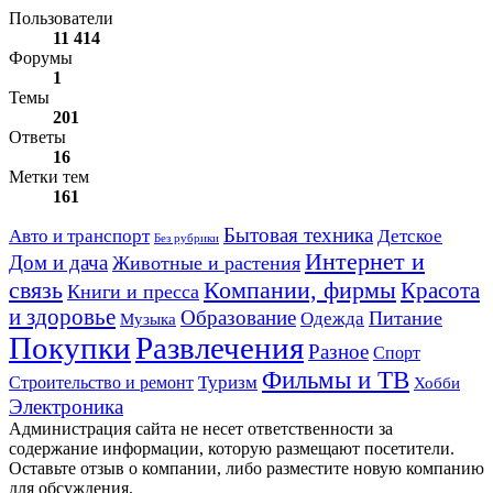
Пользователи
11 414
Форумы
1
Темы
201
Ответы
16
Метки тем
161
Авто и транспорт
Бытовая техника
Детское
Без рубрики
Интернет и
Дом и дача
Животные и растения
связь
Компании, фирмы
Красота
Книги и пресса
и здоровье
Образование
Питание
Одежда
Музыка
Развлечения
Покупки
Разное
Спорт
Фильмы и ТВ
Строительство и ремонт
Туризм
Хобби
Электроника
Администрация сайта не несет ответственности за
содержание информации, которую размещают посетители.
Оставьте отзыв о компании, либо разместите новую компанию
для обсуждения.