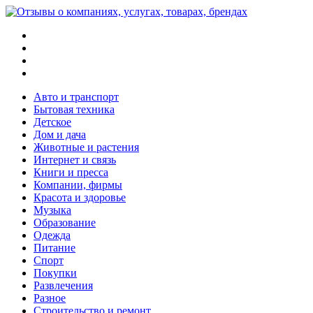
Меню
Поиск
Switch
skin
Войти
Авто и транспорт
Бытовая техника
Детское
Дом и дача
Животные и растения
Интернет и связь
Книги и пресса
Компании, фирмы
Красота и здоровье
Музыка
Образование
Одежда
Питание
Спорт
Покупки
Развлечения
Разное
Строительство и ремонт