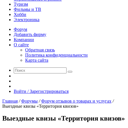
Туризм
Фильмы и ТВ
Хобби
Электроника
Форум
Добавить фирму
Компании
О сайте
Обратная связь
Политика конфиденциальности
Карта сайта
Поиск
Switch
skin
Sidebar
Случайная
статья
Войти / Зарегистрироваться
Главная
/
Форумы
/
Форум отзывов о товарах и услугах
/
Выездные квизы «Территория квизов»
Выездные квизы «Территория квизов»