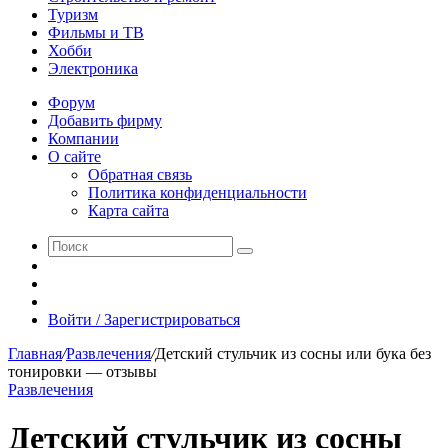
Туризм
Фильмы и ТВ
Хобби
Электроника
Форум
Добавить фирму
Компании
О сайте
Обратная связь
Политика конфиденциальности
Карта сайта
Поиск
Switch
skin
Sidebar
Случайная
статья
Войти / Зарегистрироваться
Главная
/
Развлечения
/
Детский стульчик из сосны или бука без
тонировки — отзывы
Развлечения
Детский стульчик из сосны