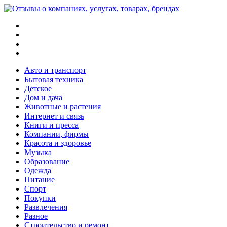
Меню
Поиск
Switch
skin
Войти
Авто и транспорт
Бытовая техника
Детское
Дом и дача
Животные и растения
Интернет и связь
Книги и пресса
Компании, фирмы
Красота и здоровье
Музыка
Образование
Одежда
Питание
Спорт
Покупки
Развлечения
Разное
Строительство и ремонт