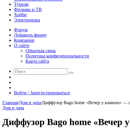
Туризм
Фильмы и ТВ
Хобби
Электроника
Форум
Добавить фирму
Компании
О сайте
Обратная связь
Политика конфиденциальности
Карта сайта
Поиск
Switch
skin
Sidebar
Случайная
статья
Войти / Зарегистрироваться
Главная
/
Дом и дача
/
Диффузор Bago home «Вечер у камина» — 
Дом и дача
Диффузор Bago home «Вечер 