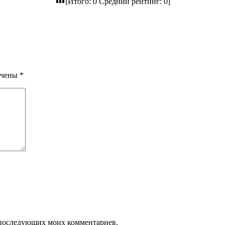
[Итого:
0
Средний рейтинг:
0
]
ечены
*
ля последующих моих комментариев.