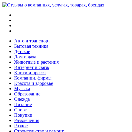
Меню
Поиск
Switch
skin
Войти
Авто и транспорт
Бытовая техника
Детское
Дом и дача
Животные и растения
Интернет и связь
Книги и пресса
Компании, фирмы
Красота и здоровье
Музыка
Образование
Одежда
Питание
Спорт
Покупки
Развлечения
Разное
Строительство и ремонт