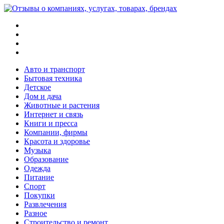
Меню
Поиск
Switch
skin
Войти
Авто и транспорт
Бытовая техника
Детское
Дом и дача
Животные и растения
Интернет и связь
Книги и пресса
Компании, фирмы
Красота и здоровье
Музыка
Образование
Одежда
Питание
Спорт
Покупки
Развлечения
Разное
Строительство и ремонт