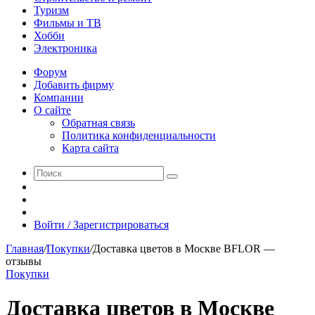
Туризм
Фильмы и ТВ
Хобби
Электроника
Форум
Добавить фирму
Компании
О сайте
Обратная связь
Политика конфиденциальности
Карта сайта
Поиск
Switch
skin
Sidebar
Случайная
статья
Войти / Зарегистрироваться
Главная
/
Покупки
/
Доставка цветов в Москве BFLOR —
отзывы
Покупки
Доставка цветов в Москве