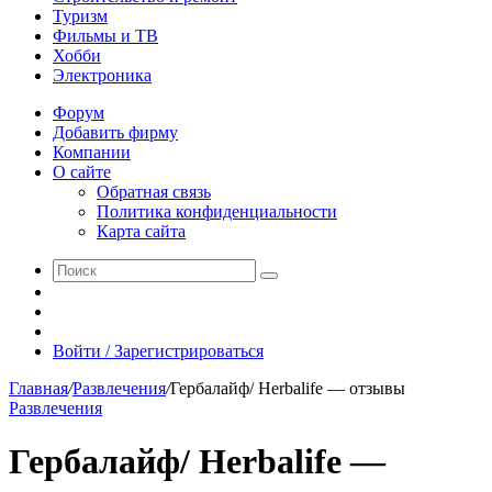
Туризм
Фильмы и ТВ
Хобби
Электроника
Форум
Добавить фирму
Компании
О сайте
Обратная связь
Политика конфиденциальности
Карта сайта
Поиск
Switch
skin
Sidebar
Случайная
статья
Войти / Зарегистрироваться
Главная
/
Развлечения
/
Гербалайф/ Herbalife — отзывы
Развлечения
Гербалайф/ Herbalife —