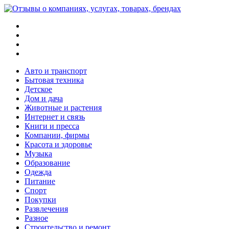
Меню
Поиск
Switch
skin
Войти
Авто и транспорт
Бытовая техника
Детское
Дом и дача
Животные и растения
Интернет и связь
Книги и пресса
Компании, фирмы
Красота и здоровье
Музыка
Образование
Одежда
Питание
Спорт
Покупки
Развлечения
Разное
Строительство и ремонт