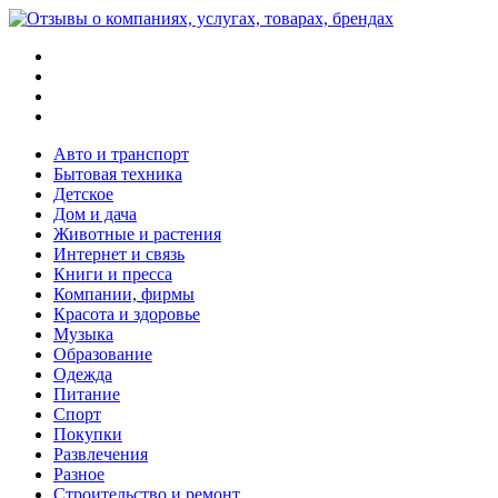
Меню
Поиск
Switch
skin
Войти
Авто и транспорт
Бытовая техника
Детское
Дом и дача
Животные и растения
Интернет и связь
Книги и пресса
Компании, фирмы
Красота и здоровье
Музыка
Образование
Одежда
Питание
Спорт
Покупки
Развлечения
Разное
Строительство и ремонт