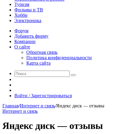
Туризм
Фильмы и ТВ
Хобби
Электроника
Форум
Добавить фирму
Компании
О сайте
Обратная связь
Политика конфиденциальности
Карта сайта
Поиск
Switch
skin
Sidebar
Случайная
статья
Войти / Зарегистрироваться
Главная
/
Интернет и связь
/
Яндекс диск — отзывы
Интернет и связь
Яндекс диск — отзывы