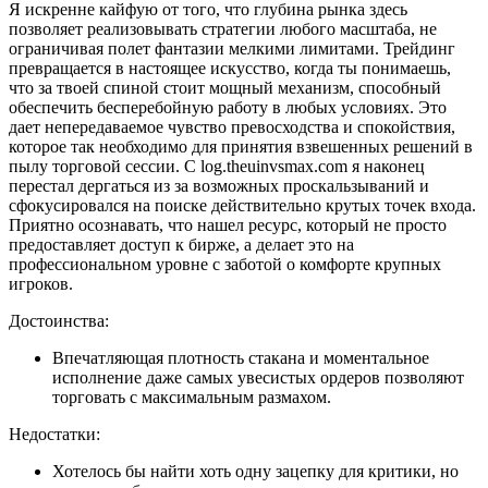
Я искренне кайфую от того, что глубина рынка здесь
позволяет реализовывать стратегии любого масштаба, не
ограничивая полет фантазии мелкими лимитами. Трейдинг
превращается в настоящее искусство, когда ты понимаешь,
что за твоей спиной стоит мощный механизм, способный
обеспечить бесперебойную работу в любых условиях. Это
дает непередаваемое чувство превосходства и спокойствия,
которое так необходимо для принятия взвешенных решений в
пылу торговой сессии. С log.theuinvsmax.com я наконец
перестал дергаться из за возможных проскальзываний и
сфокусировался на поиске действительно крутых точек входа.
Приятно осознавать, что нашел ресурс, который не просто
предоставляет доступ к бирже, а делает это на
профессиональном уровне с заботой о комфорте крупных
игроков.
Достоинства:
Впечатляющая плотность стакана и моментальное
исполнение даже самых увесистых ордеров позволяют
торговать с максимальным размахом.
Недостатки:
Хотелось бы найти хоть одну зацепку для критики, но