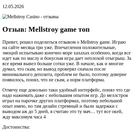
12.05.2026
Отзыв: Mellstroy game топ
Привет, решил поделиться отзывом о Mellstroy game. Играю
на сайте месяца три уже. Впечатления положительные,
эмоций испытываю конечно море хахахах особенно, когда все
идет как по маслу и бонусная игра дает неплохой отыгрыш. За
все время вывел больше сотки уже. В начале, как и многие
думал, что скам, но вывод проверял сначала после
минимального депозита, проблем не было, поэтому доверие
появилось, понял, что не скам, а норм платформа.
Отмечу еще довольно таки удобный интерфейс, понял что где
надо нажимать даже с небольшим опытом игр. До меллстроя
играл на парочке других платформах, поэтому небольшой
опыт имею, но там дизайн стремный и были задержки с
выводом аж до 5 дней, я считаю это ту мач… тут все окей,
жду максимум часа 4
Достоинства: