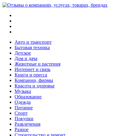
Меню
Поиск
Switch
skin
Войти
Авто и транспорт
Бытовая техника
Детское
Дом и дача
Животные и растения
Интернет и связь
Книги и пресса
Компании, фирмы
Красота и здоровье
Музыка
Образование
Одежда
Питание
Спорт
Покупки
Развлечения
Разное
Строительство и ремонт