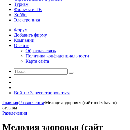
Туризм
Фильмы и ТВ
Хобби
Электроника
Форум
Добавить фирму
Компании
О сайте
Обратная связь
Политика конфиденциальности
Карта сайта
Поиск
Switch
skin
Sidebar
Случайная
статья
Войти / Зарегистрироваться
Главная
/
Развлечения
/
Мелодия здоровья (сайт melzdrav.ru) —
отзывы
Развлечения
Мелодия здоровья (сайт