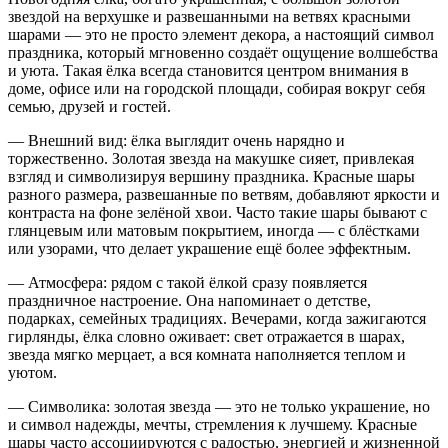
звездой на верхушке и развешанными на ветвях красными
шарами — это не просто элемент декора, а настоящий символ
праздника, который мгновенно создаёт ощущение волшебства
и уюта. Такая ёлка всегда становится центром внимания в
доме, офисе или на городской площади, собирая вокруг себя
семью, друзей и гостей.
— Внешний вид: ёлка выглядит очень нарядно и
торжественно. Золотая звезда на макушке сияет, привлекая
взгляд и символизируя вершину праздника. Красные шары
разного размера, развешанные по ветвям, добавляют яркости и
контраста на фоне зелёной хвои. Часто такие шары бывают с
глянцевым или матовым покрытием, иногда — с блёстками
или узорами, что делает украшение ещё более эффектным.
— Атмосфера: рядом с такой ёлкой сразу появляется
праздничное настроение. Она напоминает о детстве,
подарках, семейных традициях. Вечерами, когда зажигаются
гирлянды, ёлка словно оживает: свет отражается в шарах,
звезда мягко мерцает, а вся комната наполняется теплом и
уютом.
— Символика: золотая звезда — это не только украшение, но
и символ надежды, мечты, стремления к лучшему. Красные
шары часто ассоциируются с радостью, энергией и жизненной