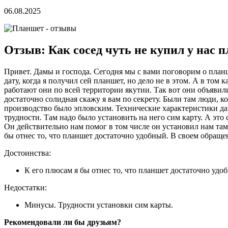
06.08.2025
Отзыв: Как сосед чуть не купил у нас 
Привет. Дамы и господа. Сегодня мы с вами поговорим о планше
дату, когда я получил сей планшет, но дело не в этом. А в том
работают они по всей территории якутии. Так вот они объявили
достаточно солидная скажу я вам по секрету. Были там люди, 
производство было эпловским. Технические характеристики дан
трудности. Там надо было установить на него сим карту. А это
Он действительно нам помог в том числе он установил нам там 
бы отнес то, что планшет достаточно удобный. В своем обращ
Достоинства:
К его плюсам я бы отнес то, что планшет достаточно удо
Недостатки:
Минусы. Трудности установки сим карты.
Рекомендовали ли бы друзьям?