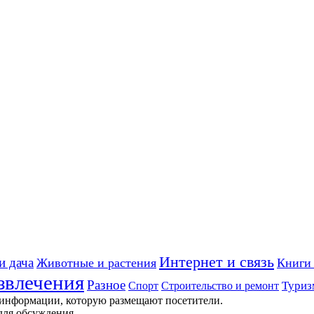
Интернет и связь
и дача
Животные и растения
Книги 
звлечения
Разное
Строительство и ремонт
Туриз
Спорт
 информации, которую размещают посетители.
для обсуждения.