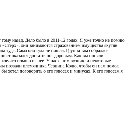
 тому назад. Дело было в 2011-12 годах. Я уже точно не помню
ания «Стерх». они занимаются страхованием имущества якутян
а туда. Сама она туда не пошла. Группа там собралась
аншет оказался достаточно здоровым. Как вы поняли
 кое-что помню из нее. У нас с ним возникли некоторые
у мы позвали племянника Чернина Колю, чтобы он нам помог.
 бы хотел поговорить о его плюсах и минусах. К его плюсам я