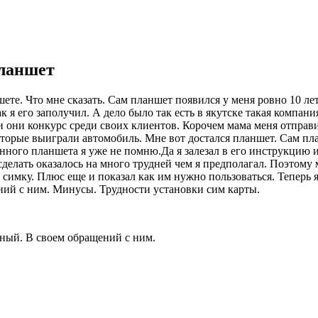
планшет
те. Что мне сказать. Сам планшет появился у меня ровно 10 лет
 как я его заполучил. А дело было так есть в якутске такая комп
 они конкурс среди своих клиентов. Корочем мама меня отправил
которые выиграли автомобиль. Мне вот достался планшет. Сам пл
ного планшета я уже не помню.Да я залезал в его инструкцию и
 сделать оказалось на много трудней чем я предполагал. Поэтом
симку. Плюс еще и показал как им нужно пользоваться. Теперь я
ений с ним. Минусы. Трудности установки сим карты.
бный. В своем обращений с ним.