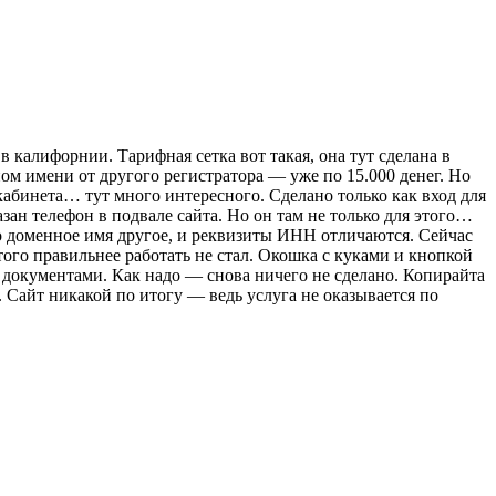
в калифорнии. Тарифная сетка вот такая, она тут сделана в
ом имени от другого регистратора — уже по 15.000 денег. Но
 кабинета… тут много интересного. Сделано только как вход для
азан телефон в подвале сайта. Но он там не только для этого…
ко доменное имя другое, и реквизиты ИНН отличаются. Сейчас
того правильнее работать не стал. Окошка с куками и кнопкой
с документами. Как надо — снова ничего не сделано. Копирайта
о. Сайт никакой по итогу — ведь услуга не оказывается по