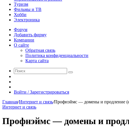
Туризм
Фильмы и ТВ
Хобби
Электроника
Форум
Добавить фирму
Компании
О сайте
Обратная связь
Политика конфиденциальности
Карта сайта
Поиск
Switch
skin
Sidebar
Случайная
статья
Войти / Зарегистрироваться
Главная
/
Интернет и связь
/
Профнэймс — домены и продление (с
Интернет и связь
Профнэймс — домены и продле