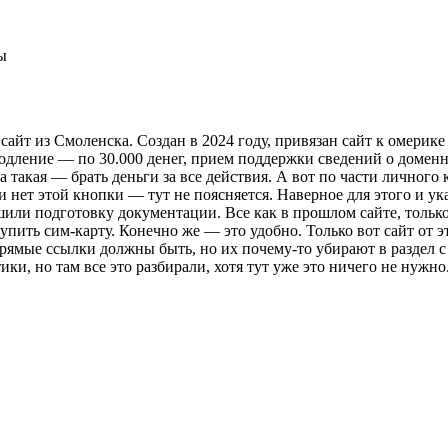
айт из Смоленска. Создан в 2024 году, привязан сайт к омерике 
родление — по 30.000 денег, прием поддержки сведений о доменн
а такая — брать деньги за все действия. А вот по части личного
и нет этой кнопки — тут не поясняется. Наверное для этого и ук
ершили подготовку документации. Все как в прошлом сайте, толь
упить сим-карту. Конечно же — это удобно. Только вот сайт от э
Прямые ссылки должны быть, но их почему-то убирают в раздел 
ики, но там все это разбирали, хотя тут уже это ничего не нужн