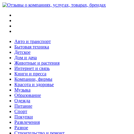
Меню
Поиск
Switch
skin
Войти
Авто и транспорт
Бытовая техника
Детское
Дом и дача
Животные и растения
Интернет и связь
Книги и пресса
Компании, фирмы
Красота и здоровье
Музыка
Образование
Одежда
Питание
Спорт
Покупки
Развлечения
Разное
Строительство и ремонт