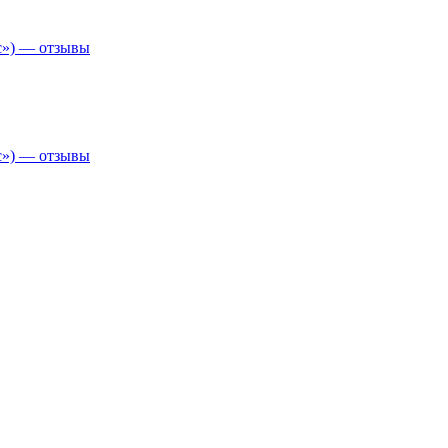
с») — отзывы
с») — отзывы