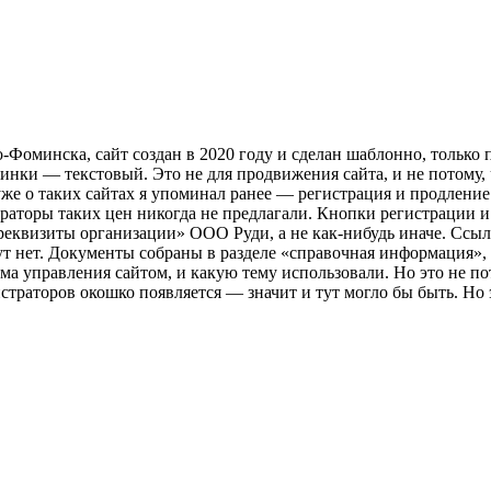
о-Фоминска, сайт создан в 2020 году и сделан шаблонно, только 
нки — текстовый. Это не для продвижения сайта, и не потому, ч
же о таких сайтах я упоминал ранее — регистрация и продление т
аторы таких цен никогда не предлагали. Кнопки регистрации и 
 «реквизиты организации» ООО Руди, а не как-нибудь иначе. Ссы
т нет. Документы собраны в разделе «справочная информация», н
тема управления сайтом, и какую тему использовали. Но это не 
истраторов окошко появляется — значит и тут могло бы быть. Но 