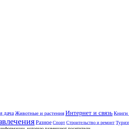
Интернет и связь
и дача
Животные и растения
Книги 
звлечения
Разное
Строительство и ремонт
Туриз
Спорт
 информации, которую размещают посетители.