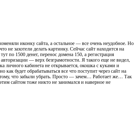
поменяли иконку сайта, а остальное — все очень неудобное. Но
то не захотели делать картинку. Сейчас сайт находится на
ут по 1500 денег, перенос домена 150, а регистрация
авторизации — верх безграмотности. Я такого еще не видел,
лка личного кабинета не открывается, окошка с куками и
о как будет обрабатываться все что поступит через сайт на
потому, что забыли убрать. Просто — зачем… Работает же… Так
этим сайтом тоже никто не занимался и наверное не