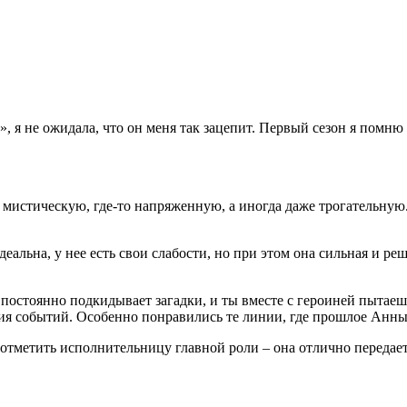
, я не ожидала, что он меня так зацепит. Первый сезон я помню
 мистическую, где-то напряженную, а иногда даже трогательную.
альна, у нее есть свои слабости, но при этом она сильная и реш
постоянно подкидывает загадки, и ты вместе с героиней пытаешь
тия событий. Особенно понравились те линии, где прошлое Анны
я отметить исполнительницу главной роли – она отлично передае