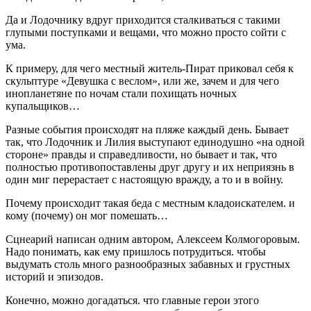
Да и Лодочнику вдруг приходится сталкиваться с такими
глупыми поступками и вещами, что можно просто сойти с
ума.
К примеру, для чего местный житель-Пират приковал себя к
скульптуре «Девушка с веслом», или же, зачем и для чего
инопланетяне по ночам стали похищать ночных
купальщиков…
Разные события происходят на пляже каждый день. Бывает
так, что Лодочник и Лилия выступают единодушно «на одной
стороне» правды и справедливости, но бывает и так, что
полностью противопоставлены друг другу и их неприязнь в
один миг перерастает с настоящую вражду, а то и в войну.
Почему происходит такая беда с местным кладоискателем. и
кому (почему) он мог помешать…
Сцнеарий написан одним автором, Алексеем Колмогоровым.
Надо понимать, как ему пришлось потрудиться. чтобы
выдумать столь много разнообразных забавных и грустных
историй и эпизодов.
Конечно, можно догадаться. что главные герои этого