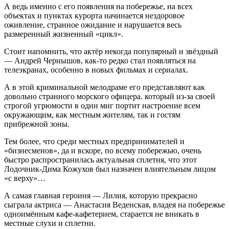
А ведь именно с его появления на побережье, на всех
объектах и пунктах курорта начинается нездоровое
оживление, странное ожидание и нарушается весь
размеренный жизненный «цикл».
Стоит напомнить, что актёр некогда популярный и звёздный
— Андрей Чернышов, как-то редко стал появляться на
телеэкранах, особенно в новых фильмах и сериалах.
А в этой криминальной мелодраме его представляют как
довольно странного морского офицера. который из-за своей
строгой угрюмости в один миг портит настроение всем
окружающим, как местным жителям, так и гостям
прибрежной зоны.
Тем более, что среди местных предпринимателей и
«бизнесменов», да и вскоре, по всему побережью, очень
быстро распространилась актуальная сплетня, что этот
Лодочник-Дима Кожухов был назначен влиятельным лицом
«с верху»…
А самая главная героиня — Лилия, которую прекрасно
сыграла актриса — Анастасия Веденская, владея на побережье
одноимённым кафе-кафетерием, старается не вникать в
местные слухи и сплетни.