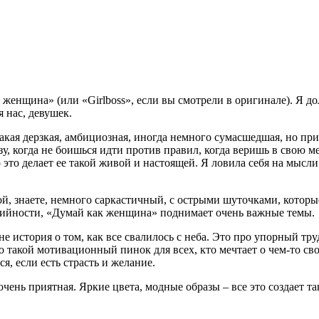
енщина» (или «Girlboss», если вы смотрели в оригинале). Я дол
я нас, девушек.
 такая дерзкая, амбициозная, иногда немного сумасшедшая, но пр
зу, когда не боишься идти против правил, когда веришь в свою ме
 это делает ее такой живой и настоящей. Я ловила себя на мысли
, знаете, немного саркастичный, с острыми шуточками, которые 
дийности, «Думай как женщина» поднимает очень важные темы.
 история о том, как все свалилось с неба. Это про упорный труд,
о такой мотивационный пинок для всех, кто мечтает о чем-то свое
я, если есть страсть и желание.
чень приятная. Яркие цвета, модные образы – все это создает т