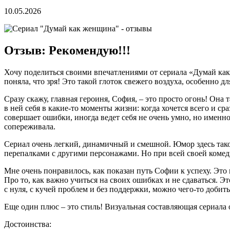
10.05.2026
Отзыв: Рекомендую!!!
Хочу поделиться своими впечатлениями от сериала «Думай как ж
поняла, что зря! Это такой глоток свежего воздуха, особенно дл
Сразу скажу, главная героиня, София, – это просто огонь! Она
в ней себя в какие-то моменты жизни: когда хочется всего и сра
совершает ошибки, иногда ведет себя не очень умно, но именно
сопереживала.
Сериал очень легкий, динамичный и смешной. Юмор здесь такой
перепалками с другими персонажами. Но при всей своей коме
Мне очень понравилось, как показан путь Софии к успеху. Это не
Про то, как важно учиться на своих ошибках и не сдаваться. Эт
с нуля, с кучей проблем и без поддержки, можно чего-то добитьс
Еще один плюс – это стиль! Визуальная составляющая сериала о
Достоинства: