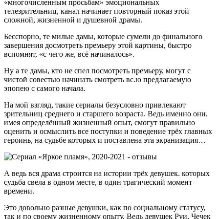
«многочисленным просьбам» эмоциональных
телезрительниц, канал начинает повторный показ этой
сложной, жизненной и душевной драмы.
Бесспорно, те милые дамы, которые сумели до финального
завершения досмотреть премьеру этой картины, быстро
вспомнят, «с чего же, всё начиналось».
Ну а те дамы, кто не спел посмотреть премьеру, могут с
чистой совестью начинать смотреть вс.ю предлагаемую
эпопею с самого начала.
На мой взгляд, такие сериалы безусловно привлекают
зрительниц среднего и старшего возраста. Ведь именно они,
имея определённый жизненный опыт, смогут правильно
оценить и осмыслить все поступки и поведение трёх главных
героинь, на судьбе которых и поставлена эта экранизация…
А ведь вся драма строится на истории трёх девушек. которых
судьба свела в одном месте, в один трагический момент
времени.
Это довольно разные девушки, как по социальному статусу,
так и по своему жизненному опыту. Ведь девушек Руи, Чечек