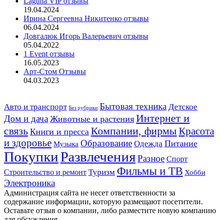
Laguna VIP отзывы
19.04.2024
Ирина Сергеевна Никитенко отзывы
06.04.2024
Довгалюк Игорь Валерьевич отзывы
05.04.2022
1 Event отзывы
16.05.2023
Арт-Стом Отзывы
04.03.2023
Авто и транспорт
Бытовая техника
Детское
Без рубрики
Интернет и
Дом и дача
Животные и растения
связь
Компании, фирмы
Красота
Книги и пресса
и здоровье
Образование
Питание
Одежда
Музыка
Развлечения
Покупки
Разное
Спорт
Фильмы и ТВ
Строительство и ремонт
Туризм
Хобби
Электроника
Администрация сайта не несет ответственности за
содержание информации, которую размещают посетители.
Оставьте отзыв о компании, либо разместите новую компанию
для обсуждения.