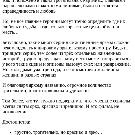
Как и положено в таких трогательных картинах, главными
параллельными сюжетными линиями, были и остаются
справедливость и любовь.
Но, не все главные героини могут точно определить где их
любовь и судьба, а где, только корыстные цели, обман, и
месть…
Безусловно, такие многосерийные жизненные драмы сложно
рекомендовать к широкому зрительскому просмотру. Ведь из
тридцати серий, тем более из трёх отдельных жизненных
историй, трудно предугадать, кому и что может понравиться. а
у кого такие сцены и эпизоды вызовут смех или раздражение.
Но этой драме уже три года, и её посмотрели миллионы
женщин в разных странах.
И благодаря яркому названию, огромное количество
зрительниц, просто довольны и удивлены.
Тем более, что тут нужно подчеркнуть, что турецкие сериалы
всегда сняты ярко, красиво и зрелищно. И это фильм, не
исключение…
Достоинства:
грустно, трогательно, но красиво и ярко…