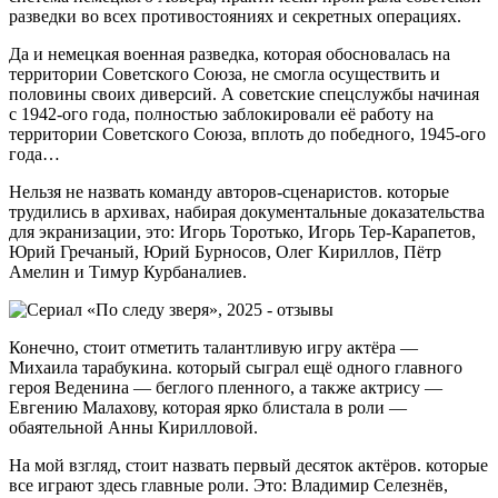
разведки во всех противостояниях и секретных операциях.
Да и немецкая военная разведка, которая обосновалась на
территории Советского Союза, не смогла осуществить и
половины своих диверсий. А советские спецслужбы начиная
с 1942-ого года, полностью заблокировали её работу на
территории Советского Союза, вплоть до победного, 1945-ого
года…
Нельзя не назвать команду авторов-сценаристов. которые
трудились в архивах, набирая документальные доказательства
для экранизации, это: Игорь Торотько, Игорь Тер-Карапетов,
Юрий Гречаный, Юрий Бурносов, Олег Кириллов, Пётр
Амелин и Тимур Курбаналиев.
Конечно, стоит отметить талантливую игру актёра —
Михаила тарабукина. который сыграл ещё одного главного
героя Веденина — беглого пленного, а также актрису —
Евгению Малахову, которая ярко блистала в роли —
обаятельной Анны Кирилловой.
На мой взгляд, стоит назвать первый десяток актёров. которые
все играют здесь главные роли. Это: Владимир Селезнёв,