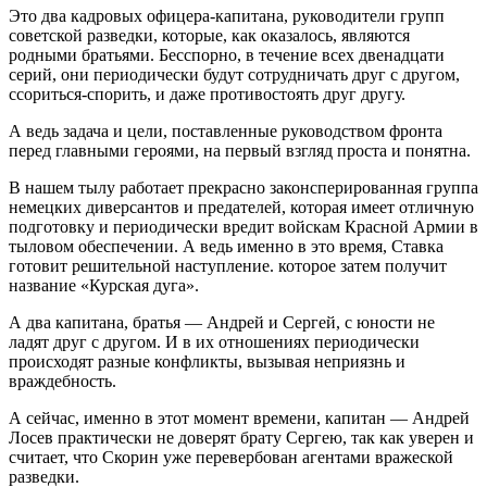
Это два кадровых офицера-капитана, руководители групп
советской разведки, которые, как оказалось, являются
родными братьями. Бесспорно, в течение всех двенадцати
серий, они периодически будут сотрудничать друг с другом,
ссориться-спорить, и даже противостоять друг другу.
А ведь задача и цели, поставленные руководством фронта
перед главными героями, на первый взгляд проста и понятна.
В нашем тылу работает прекрасно законсперированная группа
немецких диверсантов и предателей, которая имеет отличную
подготовку и периодически вредит войскам Красной Армии в
тыловом обеспечении. А ведь именно в это время, Ставка
готовит решительной наступление. которое затем получит
название «Курская дуга».
А два капитана, братья — Андрей и Сергей, с юности не
ладят друг с другом. И в их отношениях периодически
происходят разные конфликты, вызывая неприязнь и
враждебность.
А сейчас, именно в этот момент времени, капитан — Андрей
Лосев практически не доверят брату Сергею, так как уверен и
считает, что Скорин уже перевербован агентами вражеской
разведки.