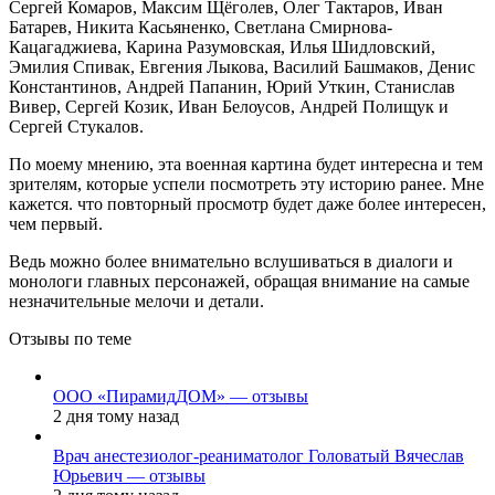
Сергей Комаров, Максим Щёголев, Олег Тактаров, Иван
Батарев, Никита Касьяненко, Светлана Смирнова-
Кацагаджиева, Карина Разумовская, Илья Шидловский,
Эмилия Спивак, Евгения Лыкова, Василий Башмаков, Денис
Константинов, Андрей Папанин, Юрий Уткин, Станислав
Вивер, Сергей Козик, Иван Белоусов, Андрей Полищук и
Сергей Стукалов.
По моему мнению, эта военная картина будет интересна и тем
зрителям, которые успели посмотреть эту историю ранее. Мне
кажется. что повторный просмотр будет даже более интересен,
чем первый.
Ведь можно более внимательно вслушиваться в диалоги и
монологи главных персонажей, обращая внимание на самые
незначительные мелочи и детали.
Отзывы по теме
ООО «ПирамидДОМ» — отзывы
2 дня тому назад
Врач анестезиолог-реаниматолог Головатый Вячеслав
Юрьевич — отзывы