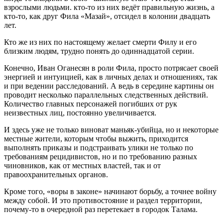
взрослыми людьми. кто-то из них ведёт правильную жизнь, а
кто-то, как друг Фила «Мазай», отсидел в колонии двадцать
лет.
Кто же из них по настоящему желает смерти Филу и его
близким людям, трудно понять до одиннадцатой серии.
Конечно, Иван Оганесян в роли Фила, просто потрясает своей
энергией и интуицией, как в личных делах и отношениях, так
и при ведении расследований. А ведь в середине картины он
проводит несколько параллельных следственных действий.
Количество главных персонажей погибших от рук
неизвестных лиц, постоянно увеличивается.
И здесь уже не только виноват маньяк-убийца, но и некоторые
местные жители, которым чтобы выжить, приходится
выполнять приказы и подстраивать улики не только по
требованиям рецидивистов, но и по требованию разных
чиновников, как от местных властей, так и от
правоохранительных органов.
Кроме того, «воры в законе» начинают борьбу, а точнее войну
между собой. И это противостояние и раздел территории,
почему-то в очередной раз перетекает в городок Талама.