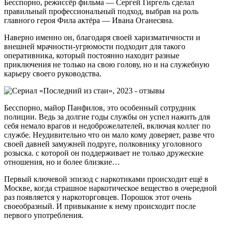
Бесспорно, режиссёр фильма — Сергей Гиргель сделал
правильный профессиональный подход, выбрав на роль
главного героя Фила актёра — Ивана Оганесяна.
Наверно именно он, благодаря своей харизматичности и
внешней мрачности-угрюмости подходит для такого
оперативника, который постоянно находит разные
приключения не только на свою голову, но и на служебную
карьеру своего руководства.
Бесспорно, майор Панфилов, это особенный сотрудник
полиции. Ведь за долгие годы службы он успел нажить для
себя немало врагов и недоброжелателей, включая коллег по
службе. Неудивительно что он мало кому доверяет, разве что
своей давней замужней подруге, полковнику уголовного
розыска. с которой он поддерживает не только дружеские
отношения, но и более близкие…
Первый ключевой эпизод с наркотиками происходит ещё в
Москве, когда страшное наркотическое вещество в очередной
раз появляется у наркоторговцев. Порошок этот очень
своеобразный. И привыкание к нему происходит после
первого употребления.