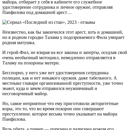
майора, отбирает у себя в кабинете его служебное
удостоверение сотрудника и личное оружие, отправляя
Панфилова под домашний арест…
Неизвестно, как бы закончился этот арест, хоть и домашний,
но в родном городке Талама у подозреваемого Фила умирает
родная матушка.
И герой-Фил, не взирая на все законы и заперты, оседлав свой
очень необычный мотоцикл, немедленно отправляется в
Таламу на похороны матери.
Бесспорно, у него уже нет удостоверения сотрудника
полиции, как и нет никакого оружия. даже табельного. А
местныке главари организованной преступности, уже точно
знают, куда и зачем отправился неуживчивый и
несговорчивый майор.
Но, самое неприятное что ему приготовили авторитетные
воры, это то, что во время похорон они совершают
преступление. которое весьма точно указывает на майора
Панфилова.
Ведь убита, а точнее — порезана и разрезана ножом его