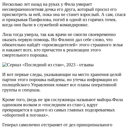
Несколько лет назад на руках у Фила умирает
несовершеннолетняя дочка его друга, который просил его
присмотреть за ней, пока она не станет взрослый. А сам, спася
и прикрывая Панфилова, погиб в одной из горячих точек.
когда они были в служебной командировке.
Лиза тогда умерла, так как врачи не смогли своевременно
оказать первую помощь. Но Филипп дал себе слово, что
обязательно найдёт «производителей» этого страшного зелья
и накажет всех. кто причастен к реализации этого
смертельного порошка.
И вот первые следы, указывающие на место хранения целой
партии этого порошка найдены, но утечка информации из
полицейского Управления ломает все планы оперативной
группы и спецназа.
Кроме того, (ведь не зря сослуживцы называют майора-Фила
одиноким волком и «последним из стаи»), вдруг
превращается в одного из самых главных подозреваемых
«оборотней в погонах».
Генерал самолично отстраняет от дел принципиального