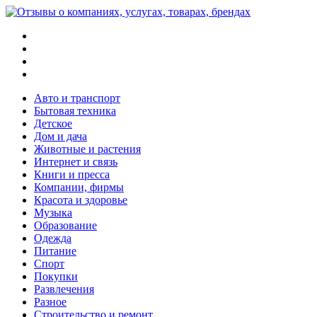
Меню
Поиск
Switch
skin
Войти
Авто и транспорт
Бытовая техника
Детское
Дом и дача
Животные и растения
Интернет и связь
Книги и пресса
Компании, фирмы
Красота и здоровье
Музыка
Образование
Одежда
Питание
Спорт
Покупки
Развлечения
Разное
Строительство и ремонт