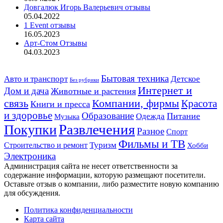
Довгалюк Игорь Валерьевич отзывы
05.04.2022
1 Event отзывы
16.05.2023
Арт-Стом Отзывы
04.03.2023
Авто и транспорт
Бытовая техника
Детское
Без рубрики
Интернет и
Дом и дача
Животные и растения
связь
Компании, фирмы
Красота
Книги и пресса
и здоровье
Образование
Питание
Одежда
Музыка
Развлечения
Покупки
Разное
Спорт
Фильмы и ТВ
Строительство и ремонт
Туризм
Хобби
Электроника
Администрация сайта не несет ответственности за
содержание информации, которую размещают посетители.
Оставьте отзыв о компании, либо разместите новую компанию
для обсуждения.
Политика конфиденциальности
Карта сайта