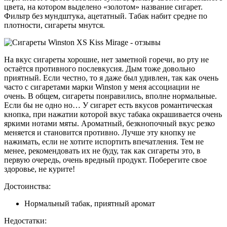
цвета, на котором выделено «золотом» название сигарет.
Фильтр без мундштука, ацетатный. Табак набит средне по
плотности, сигареты мнутся.
На вкус сигареты хорошие, нет заметной горечи, во рту не
остаётся противного послевкусия. Дым тоже довольно
приятный. Если честно, то я даже был удивлен, так как очень
часто с сигаретами марки Winston у меня ассоциации не
очень. В общем, сигареты понравились, вполне нормальные.
Если бы не одно но… У сигарет есть вкусов романтическая
кнопка, при нажатии которой вкус табака окрашивается очень
яркими нотами мяты. Ароматный, безкнопочный вкус резко
меняется и становится противно. Лучше эту кнопку не
нажимать, если не хотите испортить впечатления. Тем не
менее, рекомендовать их не буду, так как сигареты это, в
первую очередь, очень вредный продукт. Поберегите свое
здоровье, не курите!
Достоинства:
Нормальный табак, приятный аромат
Недостатки: