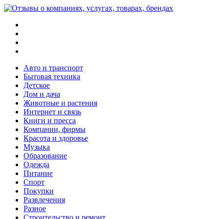
Меню
Поиск
Switch
skin
Войти
Авто и транспорт
Бытовая техника
Детское
Дом и дача
Животные и растения
Интернет и связь
Книги и пресса
Компании, фирмы
Красота и здоровье
Музыка
Образование
Одежда
Питание
Спорт
Покупки
Развлечения
Разное
Строительство и ремонт