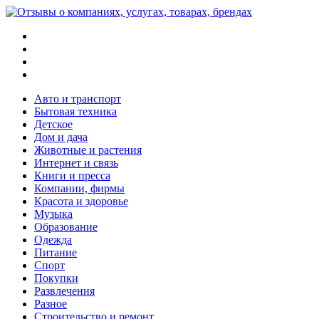
Меню
Поиск
Switch
skin
Войти
Авто и транспорт
Бытовая техника
Детское
Дом и дача
Животные и растения
Интернет и связь
Книги и пресса
Компании, фирмы
Красота и здоровье
Музыка
Образование
Одежда
Питание
Спорт
Покупки
Развлечения
Разное
Строительство и ремонт