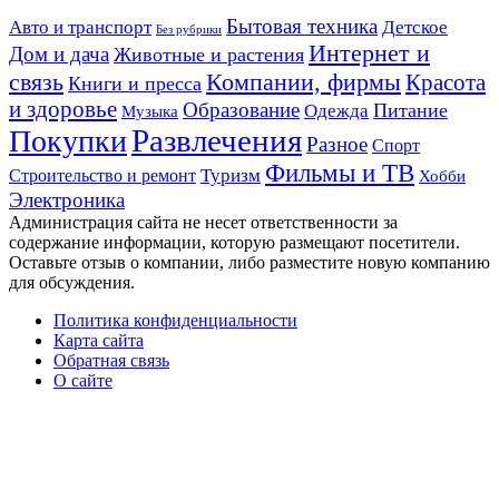
Авто и транспорт
Бытовая техника
Детское
Без рубрики
Интернет и
Дом и дача
Животные и растения
связь
Компании, фирмы
Красота
Книги и пресса
и здоровье
Образование
Питание
Одежда
Музыка
Развлечения
Покупки
Разное
Спорт
Фильмы и ТВ
Строительство и ремонт
Туризм
Хобби
Электроника
Администрация сайта не несет ответственности за
содержание информации, которую размещают посетители.
Оставьте отзыв о компании, либо разместите новую компанию
для обсуждения.
Политика конфиденциальности
Карта сайта
Обратная связь
О сайте
Кнопка
«Наверх»