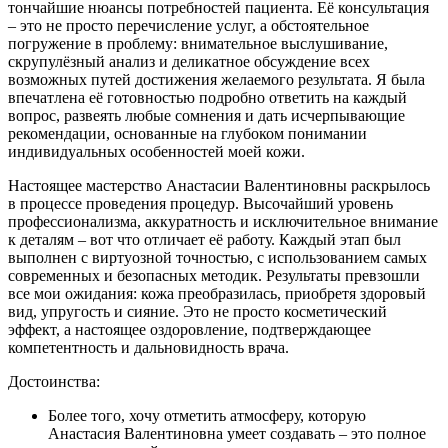
тончайшие нюансы потребностей пациента. Её консультация
– это не просто перечисление услуг, а обстоятельное
погружение в проблему: внимательное выслушивание,
скрупулёзный анализ и деликатное обсуждение всех
возможных путей достижения желаемого результата. Я была
впечатлена её готовностью подробно ответить на каждый
вопрос, развеять любые сомнения и дать исчерпывающие
рекомендации, основанные на глубоком понимании
индивидуальных особенностей моей кожи.
Настоящее мастерство Анастасии Валентиновны раскрылось
в процессе проведения процедур. Высочайший уровень
профессионализма, аккуратность и исключительное внимание
к деталям – вот что отличает её работу. Каждый этап был
выполнен с виртуозной точностью, с использованием самых
современных и безопасных методик. Результаты превзошли
все мои ожидания: кожа преобразилась, приобретя здоровый
вид, упругость и сияние. Это не просто косметический
эффект, а настоящее оздоровление, подтверждающее
компетентность и дальновидность врача.
Достоинства:
Более того, хочу отметить атмосферу, которую
Анастасия Валентиновна умеет создавать – это полное