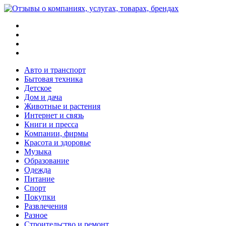
Меню
Поиск
Switch
skin
Войти
Авто и транспорт
Бытовая техника
Детское
Дом и дача
Животные и растения
Интернет и связь
Книги и пресса
Компании, фирмы
Красота и здоровье
Музыка
Образование
Одежда
Питание
Спорт
Покупки
Развлечения
Разное
Строительство и ремонт