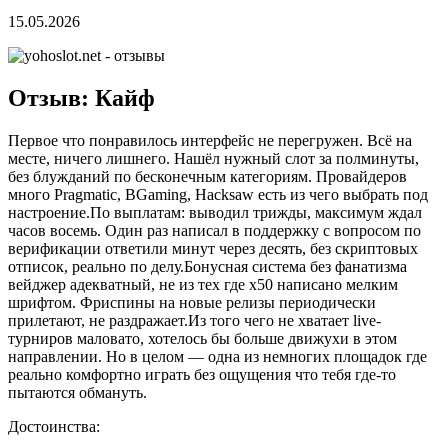
15.05.2026
Отзыв: Кайф
Первое что понравилось интерфейс не перегружен. Всё на
месте, ничего лишнего. Нашёл нужный слот за полминуты,
без блужданий по бесконечным категориям. Провайдеров
много Pragmatic, BGaming, Hacksaw есть из чего выбрать под
настроение.По выплатам: выводил трижды, максимум ждал
часов восемь. Один раз написал в поддержку с вопросом по
верификации ответили минут через десять, без скриптовых
отписок, реально по делу.Бонусная система без фанатизма
вейджер адекватный, не из тех где х50 написано мелким
шрифтом. Фриспины на новые релизы периодически
прилетают, не раздражает.Из того чего не хватает live-
турниров маловато, хотелось бы больше движухи в этом
направлении. Но в целом — одна из немногих площадок где
реально комфортно играть без ощущения что тебя где-то
пытаются обмануть.
Достоинства: