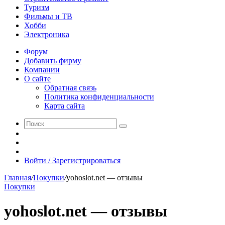
Туризм
Фильмы и ТВ
Хобби
Электроника
Форум
Добавить фирму
Компании
О сайте
Обратная связь
Политика конфиденциальности
Карта сайта
Поиск
Switch
skin
Sidebar
Случайная
статья
Войти / Зарегистрироваться
Главная
/
Покупки
/
yohoslot.net — отзывы
Покупки
yohoslot.net — отзывы