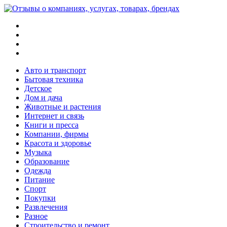
Меню
Поиск
Switch
skin
Войти
Авто и транспорт
Бытовая техника
Детское
Дом и дача
Животные и растения
Интернет и связь
Книги и пресса
Компании, фирмы
Красота и здоровье
Музыка
Образование
Одежда
Питание
Спорт
Покупки
Развлечения
Разное
Строительство и ремонт