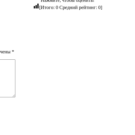
Нажмите, чтобы оценить!
[Итого:
0
Средний рейтинг:
0
]
ечены
*